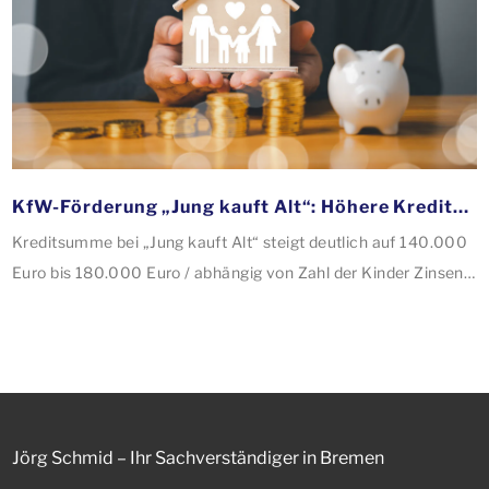
KfW-Förderung „Jung kauft Alt“: Höhere Kredite ab August 2026
Kreditsumme bei „Jung kauft Alt“ steigt deutlich auf 140.000
Euro bis 180.000 Euro / abhängig von Zahl der Kinder Zinsen
werden aus Mitteln des Bundes verbilligt: Heutiger Zins bei
0,53 Prozent effektiv bei 35 Jahren Laufzeit und 10 Jahren
Zinsbindung Antragstellende verpflichten sich zu
energetischer Sanierung binnen 54 Monaten nach
Förderzusage / Sanierung in Einzelmaßnahmen […]
Jörg Schmid – Ihr Sachverständiger in Bremen