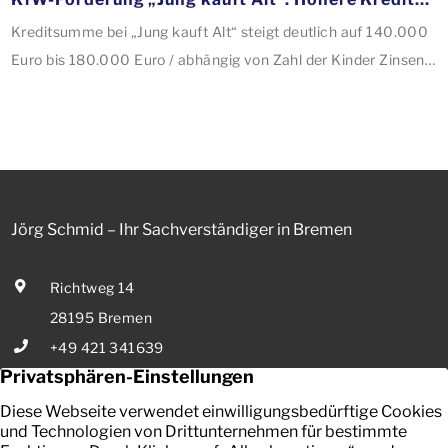
Kreditsumme bei „Jung kauft Alt“ steigt deutlich auf 140.000
Euro bis 180.000 Euro / abhängig von Zahl der Kinder Zinsen
werden aus Mitteln des Bundes verbilligt: Heutiger Zins bei
0,53 Prozent effektiv bei 35 Jahren Laufzeit und 10 Jahren
Zinsbindung Antragstellende verpflichten sich zu
energetischer Sanierung binnen 54 Monaten nach
Förderzusage / Sanierung in Einzelmaßnahmen […]
Jörg Schmid – Ihr Sachverständiger in Bremen
Richtweg 14
28195 Bremen
+49 421 341639
E-Mail senden
Ihr zuverlässiger Partner in Bremen für die Bewertung von