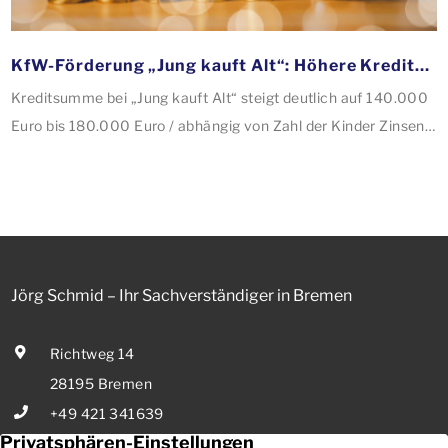
KfW-Förderung „Jung kauft Alt“: Höhere Kredite ab August 2026
Kreditsumme bei „Jung kauft Alt“ steigt deutlich auf 140.000
Euro bis 180.000 Euro / abhängig von Zahl der Kinder Zinsen
werden aus Mitteln des Bundes verbilligt: Heutiger Zins bei
0,53 Prozent effektiv bei 35 Jahren Laufzeit und 10 Jahren
Zinsbindung Antragstellende verpflichten sich zu
energetischer Sanierung binnen 54 Monaten nach
Förderzusage / Sanierung in Einzelmaßnahmen […]
Jörg Schmid – Ihr Sachverständiger in Bremen
Richtweg 14
28195 Bremen
+49 421 341639
E-Mail senden