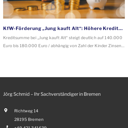
KfW-Förderung „Jung kauft Alt“: Höhere Kredite ab August 2026
Kreditsumme bei „Jung kauft Alt“ steigt deutlich auf 140.000
Euro bis 180.000 Euro / abhängig von Zahl der Kinder Zinsen
werden aus Mitteln des Bundes verbilligt: Heutiger Zins bei
0,53 Prozent effektiv bei 35 Jahren Laufzeit und 10 Jahren
Zinsbindung Antragstellende verpflichten sich zu
energetischer Sanierung binnen 54 Monaten nach
Förderzusage / Sanierung in Einzelmaßnahmen […]
Jörg Schmid – Ihr Sachverständiger in Bremen
Richtweg 14
28195 Bremen
+49 421 341639