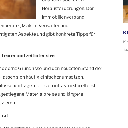
Herausforderungen. Der
Immobilienverband
berater, Makler, Verwalter und
chtigsten Aspekte und gibt konkrete Tipps für
Kr
14
 teurer und zeitintensiver
de
ve
 moderne Grundrisse und den neuesten Stand der
35
 lassen sich häufig einfacher umsetzen.
An
lossenen Lagen, die sich infrastrukturell erst
Sa
gestiegene Materialpreise und längere
Sa
azieren.
nrat