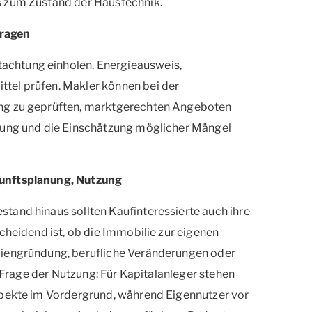
s zum Zustand der Haustechnik.
fragen
chtung einholen. Energieausweis,
tel prüfen. Makler können bei der
ang zu geprüften, marktgerechten Angeboten
tlung und die Einschätzung möglicher Mängel
kunftsplanung, Nutzung
tand hinaus sollten Kaufinteressierte auch ihre
cheidend ist, ob die Immobilie zur eigenen
liengründung, berufliche Veränderungen oder
e Frage der Nutzung: Für Kapitalanleger stehen
spekte im Vordergrund, während Eigennutzer vor