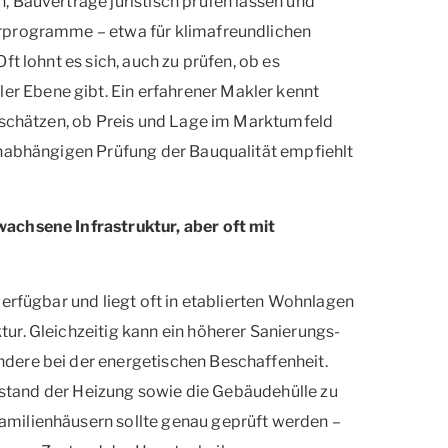
 Bauverträge juristisch prüfen lassen und
rprogramme – etwa für klimafreundlichen
t lohnt es sich, auch zu prüfen, ob es
 Ebene gibt. Ein erfahrener Makler kennt
inschätzen, ob Preis und Lage im Marktumfeld
unabhängigen Prüfung der Bauqualität empfiehlt
achsene Infrastruktur, aber oft mit
verfügbar und liegt oft in etablierten Wohnlagen
ur. Gleichzeitig kann ein höherer Sanierungs-
dere bei der energetischen Beschaffenheit.
Zustand der Heizung sowie die Gebäudehülle zu
milienhäusern sollte genau geprüft werden –