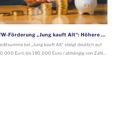
KfW-Förderung „Jung kauft Alt“: Höhere Kredite ab August 2026
editsumme bei „Jung kauft Alt“ steigt deutlich auf
0.000 Euro bis 180.000 Euro / abhängig von Zahl
r Kinder Zinsen werden aus Mitteln des Bundes
rbilligt: Heutiger Zins bei 0,53 Prozent effektiv bei
 Jahren Laufzeit und 10 Jahren Zinsbindung
tragstellende verpflichten sich zu energetischer
nierung binnen 54 Monaten nach Förderzusage /
nierung in Einzelmaßnahmen […]