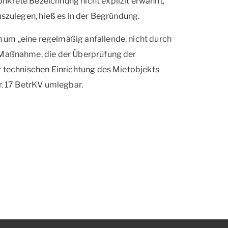
nkrete Bezeichnung nicht explizit erwähnt,
uszulegen, hieß es in der Begründung.
um „eine regelmäßig anfallende, nicht durch
e Maßnahme, die der Überprüfung der
r technischen Einrichtung des Mietobjekts
r. 17 BetrKV umlegbar.