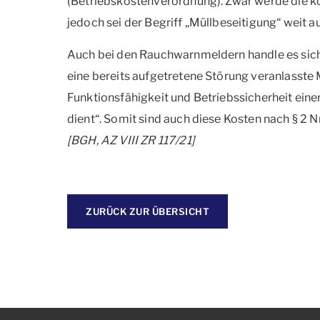
(Betriebskostenverordnung). Zwar werde die ko
jedoch sei der Begriff „Müllbeseitigung“ weit a
Auch bei den Rauchwarnmeldern handle es sich 
eine bereits aufgetretene Störung veranlasst
Funktionsfähigkeit und Betriebssicherheit eine
dient“. Somit sind auch diese Kosten nach § 2 N
[BGH, AZ VIII ZR 117/21]
ZURÜCK ZUR ÜBERSICHT