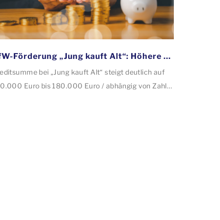
KfW-Förderung „Jung kauft Alt“: Höhere Kredite ab August 2026
editsumme bei „Jung kauft Alt“ steigt deutlich auf
0.000 Euro bis 180.000 Euro / abhängig von Zahl
r Kinder Zinsen werden aus Mitteln des Bundes
rbilligt: Heutiger Zins bei 0,53 Prozent effektiv bei
 Jahren Laufzeit und 10 Jahren Zinsbindung
tragstellende verpflichten sich zu energetischer
nierung binnen 54 Monaten nach Förderzusage /
nierung in Einzelmaßnahmen […]