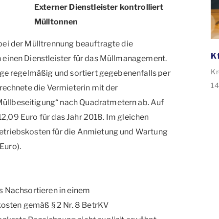
Externer Dienstleister kontrolliert
Mülltonnen
bei der Mülltrennung beauftragte die
 einen Dienstleister für das Müllmanagement.
Kr
age regelmäßig und sortiert gegebenenfalls per
14
 rechnete die Vermieterin mit der
de
üllbeseitigung“ nach Quadratmetern ab. Auf
ve
n 12,09 Euro für das Jahr 2018. Im gleichen
35
etriebskosten für die Anmietung und Wartung
An
Euro).
Sa
Sa
s Nachsortieren in einem
sten gemäß § 2 Nr. 8 BetrKV