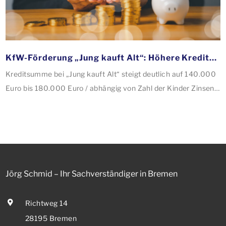
KfW-Förderung „Jung kauft Alt“: Höhere Kredite ab August 2026
Kreditsumme bei „Jung kauft Alt“ steigt deutlich auf 140.000
Euro bis 180.000 Euro / abhängig von Zahl der Kinder Zinsen
werden aus Mitteln des Bundes verbilligt: Heutiger Zins bei
0,53 Prozent effektiv bei 35 Jahren Laufzeit und 10 Jahren
Zinsbindung Antragstellende verpflichten sich zu
energetischer Sanierung binnen 54 Monaten nach
Förderzusage / Sanierung in Einzelmaßnahmen […]
Jörg Schmid – Ihr Sachverständiger in Bremen
Richtweg 14
28195 Bremen