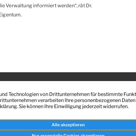
die Verwaltung informiert werden“, rät Dr.
Eigentum.
lässiger Partner in Bremen für die
Kontakt
g von bebauten und unbebauten
Datenschutz
cken, Mieten und Pachten.
Impressum