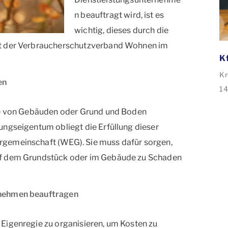
n beauftragt wird, ist es
wichtig, dieses durch die
st der Verbraucherschutzverband Wohnen im
Kr
en
14
de
die von Gebäuden oder Grund und Boden
ve
ungseigentum obliegt die Erfüllung dieser
35
rgemeinschaft (WEG). Sie muss dafür sorgen,
An
uf dem Grundstück oder im Gebäude zu Schaden
Sa
Sa
rnehmen beauftragen
Eigenregie zu organisieren, um Kosten zu