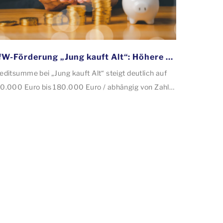
KfW-Förderung „Jung kauft Alt“: Höhere Kredite ab August 2026
editsumme bei „Jung kauft Alt“ steigt deutlich auf
0.000 Euro bis 180.000 Euro / abhängig von Zahl
r Kinder Zinsen werden aus Mitteln des Bundes
rbilligt: Heutiger Zins bei 0,53 Prozent effektiv bei
 Jahren Laufzeit und 10 Jahren Zinsbindung
tragstellende verpflichten sich zu energetischer
nierung binnen 54 Monaten nach Förderzusage /
nierung in Einzelmaßnahmen […]