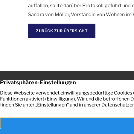
auffallen, sollte darüber Protokoll geführt und 
Sandra von Möller, Vorständin von Wohnen im 
ZURÜCK ZUR ÜBERSICHT
Jörg Schmid – Ihr Sachverständiger in Bremen
Richtweg 14
Ihr zuver
28195 Bremen
Bewertun
+49 421 341639
Grundstü
E-Mail senden