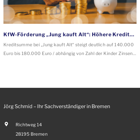
KfW-Förderung „Jung kauft Alt“: Höhere Kredite ab August 2026
Kreditsumme bei „Jung kauft Alt“ steigt deutlich auf 140.000
Euro bis 180.000 Euro / abhängig von Zahl der Kinder Zinsen
werden aus Mitteln des Bundes verbilligt: Heutiger Zins bei
0,53 Prozent effektiv bei 35 Jahren Laufzeit und 10 Jahren
Zinsbindung Antragstellende verpflichten sich zu
energetischer Sanierung binnen 54 Monaten nach
Förderzusage / Sanierung in Einzelmaßnahmen […]
Jörg Schmid – Ihr Sachverständiger in Bremen
Richtweg 14
28195 Bremen