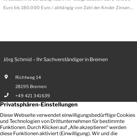
Euro bis 180.000 Euro / abhängig von Zahl der Kinder Zinsen
werden aus Mitteln des Bundes verbilligt: Heutiger Zins bei
0,53 Prozent effektiv bei 35 Jahren Laufzeit und 10 Jahren
Zinsbindung Antragstellende verpflichten sich zu
energetischer Sanierung binnen 54 Monaten nach
Förderzusage / Sanierung in Einzelmaßnahmen […]
Jörg Schmid – Ihr Sachverständiger in Bremen
Richtweg 14
28195 Bremen
+49 421 341639
E-Mail senden
Ihr zuverlässiger Partner in Bremen für die Bewertung von
bebauten und unbebauten Grundstücken, Mieten und Pachten.