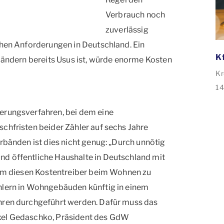
Verbrauch noch
zuverlässig
chen Anforderungen in Deutschland. Ein
 Ländern bereits Usus ist, würde enorme Kosten
Kr
14
de
erungsverfahren, bei dem eine
ve
chfristen beider Zähler auf sechs Jahre
35
rbänden ist dies nicht genug: „Durch unnötig
An
d öffentliche Haushalte in Deutschland mit
Sa
Sa
. Um diesen Kostentreiber beim Wohnen zu
hlern in Wohngebäuden künftig in einem
ahren durchgeführt werden. Dafür muss das
Axel Gedaschko, Präsident des GdW