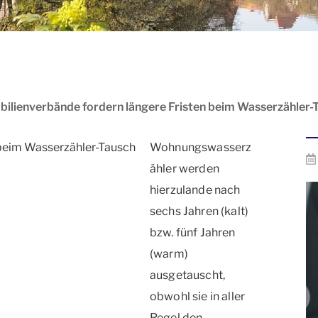
ilienverbände fordern längere Fristen beim Wasserzähler-
Wohnungswasserz
ähler werden
hierzulande nach
sechs Jahren (kalt)
bzw. fünf Jahren
(warm)
ausgetauscht,
obwohl sie in aller
Regel den