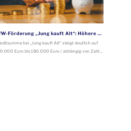
KfW-Förderung „Jung kauft Alt“: Höhere Kredite ab August 2026
editsumme bei „Jung kauft Alt“ steigt deutlich auf
0.000 Euro bis 180.000 Euro / abhängig von Zahl
r Kinder Zinsen werden aus Mitteln des Bundes
rbilligt: Heutiger Zins bei 0,53 Prozent effektiv bei
 Jahren Laufzeit und 10 Jahren Zinsbindung
tragstellende verpflichten sich zu energetischer
nierung binnen 54 Monaten nach Förderzusage /
nierung in Einzelmaßnahmen […]