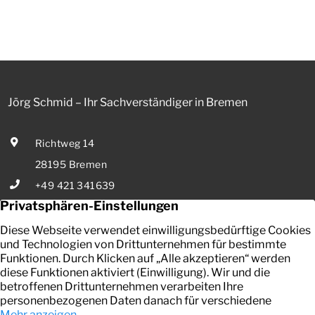
werden aus Mitteln des Bundes verbilligt: Heutiger Zins bei
0,53 Prozent effektiv bei 35 Jahren Laufzeit und 10 Jahren
Zinsbindung Antragstellende verpflichten sich zu
energetischer Sanierung binnen 54 Monaten nach
Förderzusage / Sanierung in Einzelmaßnahmen […]
Jörg Schmid – Ihr Sachverständiger in Bremen
Richtweg 14
28195 Bremen
+49 421 341639
E-Mail senden
Ihr zuverlässiger Partner in Bremen für die Bewertung von
bebauten und unbebauten Grundstücken, Mieten und Pachten.