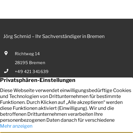
0,53 Prozent effektiv bei 35 Jahren Laufzeit und 10 Jahren
Zinsbindung Antragstellende verpflichten sich zu
energetischer Sanierung binnen 54 Monaten nach
Förderzusage / Sanierung in Einzelmaßnahmen […]
Jörg Schmid – Ihr Sachverständiger in Bremen
Richtweg 14
28195 Bremen
+49 421 341639
E-Mail senden
Ihr zuverlässiger Partner in Bremen für die Bewertung von
bebauten und unbebauten Grundstücken, Mieten und Pachten.
Kontakt