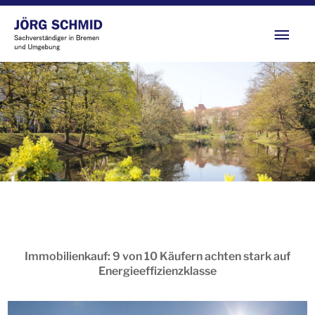
Zum
Hau
Inhalt
springen
Immobilienkauf: 9 von 10 Käufern achten stark auf
Energieeffizienzklasse