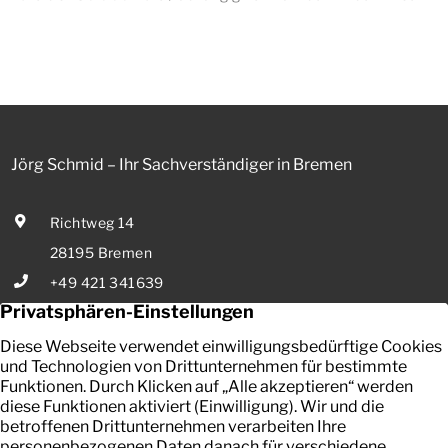
werden aus Mitteln des Bundes verbilligt: Heutiger Zins bei
0,53 Prozent effektiv bei 35 Jahren Laufzeit und 10 Jahren
Zinsbindung Antragstellende verpflichten sich zu
energetischer Sanierung binnen 54 Monaten nach
Förderzusage / Sanierung in Einzelmaßnahmen […]
Jörg Schmid – Ihr Sachverständiger in Bremen
Richtweg 14
28195 Bremen
+49 421 341639
E-Mail senden
Ihr zuverlässiger Partner in Bremen für die Bewertung von
bebauten und unbebauten Grundstücken, Mieten und Pachten.