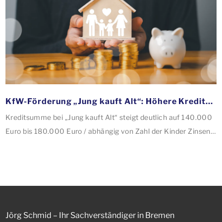
KfW-Förderung „Jung kauft Alt“: Höhere Kredite ab August 2026
Kreditsumme bei „Jung kauft Alt“ steigt deutlich auf 140.000
Euro bis 180.000 Euro / abhängig von Zahl der Kinder Zinsen
werden aus Mitteln des Bundes verbilligt: Heutiger Zins bei
0,53 Prozent effektiv bei 35 Jahren Laufzeit und 10 Jahren
Zinsbindung Antragstellende verpflichten sich zu
energetischer Sanierung binnen 54 Monaten nach
Förderzusage / Sanierung in Einzelmaßnahmen […]
Jörg Schmid – Ihr Sachverständiger in Bremen