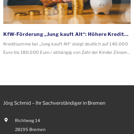
KfW-Förderung „Jung kauft Alt“: Höhere Kredite ab August 2026
Kreditsumme bei „Jung kauft Alt“ steigt deutlich auf 140.000
Euro bis 180.000 Euro / abhängig von Zahl der Kinder Zinsen
werden aus Mitteln des Bundes verbilligt: Heutiger Zins bei
0,53 Prozent effektiv bei 35 Jahren Laufzeit und 10 Jahren
Zinsbindung Antragstellende verpflichten sich zu
energetischer Sanierung binnen 54 Monaten nach
Förderzusage / Sanierung in Einzelmaßnahmen […]
Jörg Schmid – Ihr Sachverständiger in Bremen
Richtweg 14
28195 Bremen