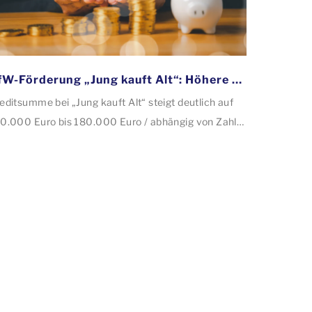
KfW-Förderung „Jung kauft Alt“: Höhere Kredite ab August 2026
editsumme bei „Jung kauft Alt“ steigt deutlich auf
0.000 Euro bis 180.000 Euro / abhängig von Zahl
r Kinder Zinsen werden aus Mitteln des Bundes
rbilligt: Heutiger Zins bei 0,53 Prozent effektiv bei
 Jahren Laufzeit und 10 Jahren Zinsbindung
tragstellende verpflichten sich zu energetischer
nierung binnen 54 Monaten nach Förderzusage /
nierung in Einzelmaßnahmen […]