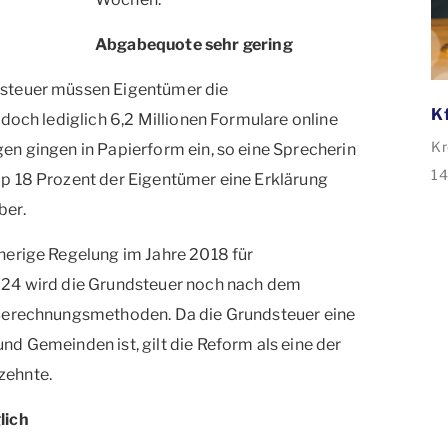
Abgabequote sehr gering
dsteuer müssen Eigentümer die
doch lediglich 6,2 Millionen Formulare online
Kr
en gingen in Papierform ein, so eine Sprecherin
14
p 18 Prozent der Eigentümer eine Erklärung
de
ber.
ve
herige Regelung im Jahre 2018 für
35
024 wird die Grundsteuer noch nach dem
An
 Berechnungsmethoden. Da die Grundsteuer eine
Sa
Sa
d Gemeinden ist, gilt die Reform als eine der
zehnte.
lich