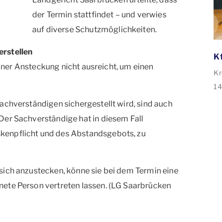
der Termin stattfindet – und verwies
auf diverse Schutzmöglichkeiten.
erstellen
 einer Ansteckung nicht ausreicht, um einen
Kr
14
de
achverständigen sichergestellt wird, sind auch
ve
Der Sachverständige hat in diesem Fall
35
kenpflicht und des Abstandsgebots, zu
An
Sa
Sa
sich anzustecken, könne sie bei dem Termin eine
ete Person vertreten lassen. (LG Saarbrücken