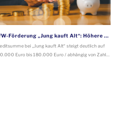
KfW-Förderung „Jung kauft Alt“: Höhere Kredite ab August 2026
editsumme bei „Jung kauft Alt“ steigt deutlich auf
0.000 Euro bis 180.000 Euro / abhängig von Zahl
r Kinder Zinsen werden aus Mitteln des Bundes
rbilligt: Heutiger Zins bei 0,53 Prozent effektiv bei
 Jahren Laufzeit und 10 Jahren Zinsbindung
tragstellende verpflichten sich zu energetischer
nierung binnen 54 Monaten nach Förderzusage /
nierung in Einzelmaßnahmen […]