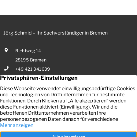
Zinsbindung Antragstellende verpflichten sich zu
energetischer Sanierung binnen 54 Monaten nach
Förderzusage / Sanierung in Einzelmaßnahmen […]
Jörg Schmid – Ihr Sachverständiger in Bremen
Richtweg 14
28195 Bremen
+49 421 341639
E-Mail senden
Ihr zuverlässiger Partner in Bremen für die Bewertung von
bebauten und unbebauten Grundstücken, Mieten und Pachten.
Kontakt