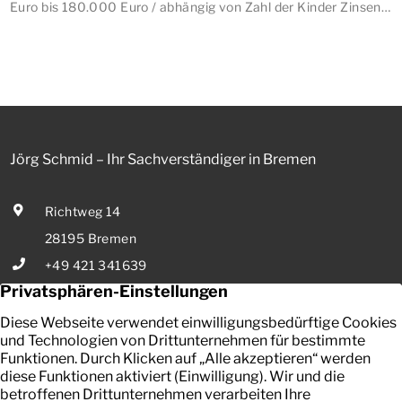
Euro bis 180.000 Euro / abhängig von Zahl der Kinder Zinsen
werden aus Mitteln des Bundes verbilligt: Heutiger Zins bei
0,53 Prozent effektiv bei 35 Jahren Laufzeit und 10 Jahren
Zinsbindung Antragstellende verpflichten sich zu
energetischer Sanierung binnen 54 Monaten nach
Förderzusage / Sanierung in Einzelmaßnahmen […]
Jörg Schmid – Ihr Sachverständiger in Bremen
Richtweg 14
28195 Bremen
+49 421 341639
E-Mail senden
Ihr zuverlässiger Partner in Bremen für die Bewertung von
bebauten und unbebauten Grundstücken, Mieten und Pachten.