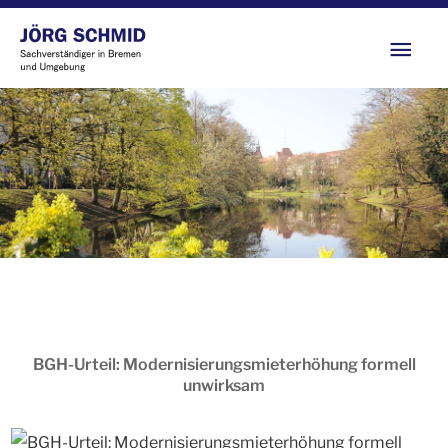
Zum
Hau
Inhalt
springen
BGH-Urteil: Modernisierungsmieterhöhung formell
unwirksam