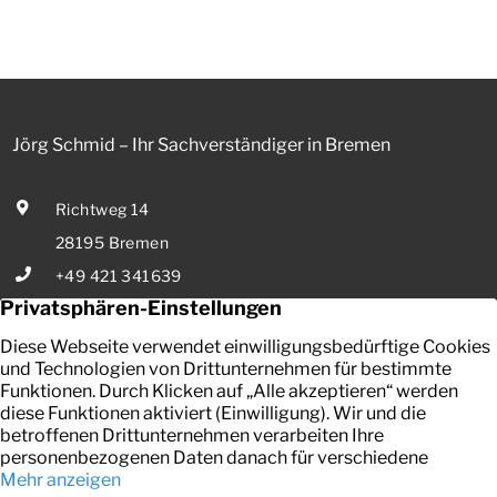
0,53 Prozent effektiv bei 35 Jahren Laufzeit und 10 Jahren
Zinsbindung Antragstellende verpflichten sich zu
energetischer Sanierung binnen 54 Monaten nach
Förderzusage / Sanierung in Einzelmaßnahmen […]
Jörg Schmid – Ihr Sachverständiger in Bremen
Richtweg 14
28195 Bremen
+49 421 341639
E-Mail senden
Ihr zuverlässiger Partner in Bremen für die Bewertung von
bebauten und unbebauten Grundstücken, Mieten und Pachten.
Kontakt