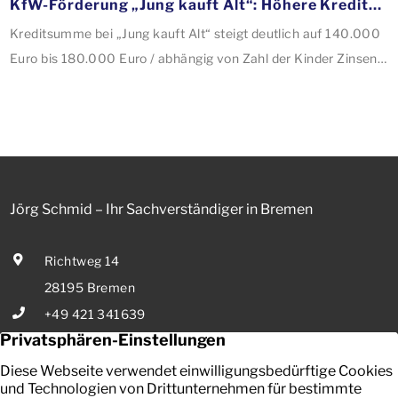
KfW-Förderung „Jung kauft Alt“: Höhere Kredite ab August 2026
Kreditsumme bei „Jung kauft Alt“ steigt deutlich auf 140.000
Euro bis 180.000 Euro / abhängig von Zahl der Kinder Zinsen
werden aus Mitteln des Bundes verbilligt: Heutiger Zins bei
0,53 Prozent effektiv bei 35 Jahren Laufzeit und 10 Jahren
Zinsbindung Antragstellende verpflichten sich zu
energetischer Sanierung binnen 54 Monaten nach
Förderzusage / Sanierung in Einzelmaßnahmen […]
Jörg Schmid – Ihr Sachverständiger in Bremen
Richtweg 14
28195 Bremen
+49 421 341639
E-Mail senden
Ihr zuverlässiger Partner in Bremen für die Bewertung von