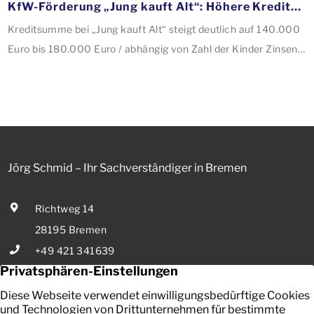
KfW-Förderung „Jung kauft Alt“: Höhere Kredite ab August 2026
Kreditsumme bei „Jung kauft Alt“ steigt deutlich auf 140.000
Euro bis 180.000 Euro / abhängig von Zahl der Kinder Zinsen
werden aus Mitteln des Bundes verbilligt: Heutiger Zins bei
0,53 Prozent effektiv bei 35 Jahren Laufzeit und 10 Jahren
Zinsbindung Antragstellende verpflichten sich zu
energetischer Sanierung binnen 54 Monaten nach
Förderzusage / Sanierung in Einzelmaßnahmen […]
Jörg Schmid – Ihr Sachverständiger in Bremen
Richtweg 14
28195 Bremen
+49 421 341639
E-Mail senden