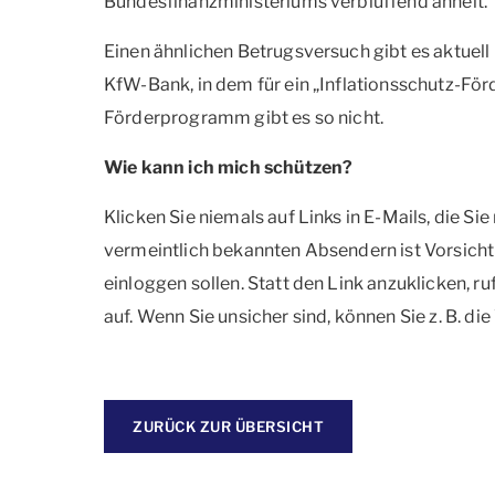
Bundesfinanzministeriums verblüffend ähnelt.
Einen ähnlichen Betrugsversuch gibt es aktue
KfW-Bank, in dem für ein „Inflationsschutz-F
Förderprogramm gibt es so nicht.
Wie kann ich mich schützen?
Klicken Sie niemals auf Links in E-Mails, die S
vermeintlich bekannten Absendern ist Vorsicht
einloggen sollen. Statt den Link anzuklicken, ru
auf. Wenn Sie unsicher sind, können Sie z. B. di
ZURÜCK ZUR ÜBERSICHT