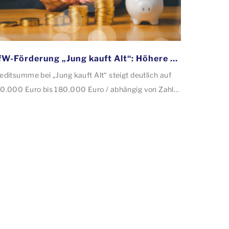
KfW-Förderung „Jung kauft Alt“: Höhere Kredite ab August 2026
editsumme bei „Jung kauft Alt“ steigt deutlich auf
0.000 Euro bis 180.000 Euro / abhängig von Zahl
r Kinder Zinsen werden aus Mitteln des Bundes
rbilligt: Heutiger Zins bei 0,53 Prozent effektiv bei
 Jahren Laufzeit und 10 Jahren Zinsbindung
tragstellende verpflichten sich zu energetischer
nierung binnen 54 Monaten nach Förderzusage /
nierung in Einzelmaßnahmen […]