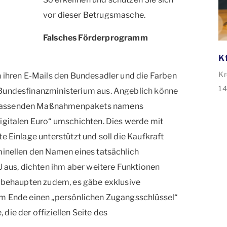
vor dieser Betrugsmasche.
Falsches Förderprogramm
Kr
n ihren E-Mails den Bundesadler und die Farben
14
 Bundesfinanzministerium aus. Angeblich könne
de
mfassenden Maßnahmenpakets namens
ve
igitalen Euro“ umschichten. Dies werde mit
35
e Einlage unterstützt und soll die Kaufkraft
An
minellen den Namen eines tatsächlich
Sa
aus, dichten ihm aber weitere Funktionen
Sa
er behaupten zudem, es gäbe exklusive
am Ende einen „persönlichen Zugangsschlüssel“
, die der offiziellen Seite des